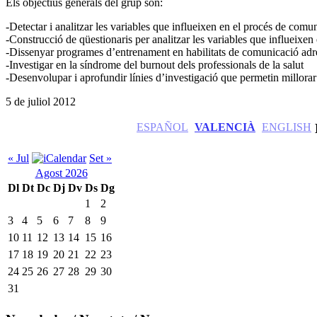
Els objectius generals del grup són:
-Detectar i analitzar les variables que influeixen en el procés de comunic
-Construcció de qüestionaris per analitzar les variables que influeixe
-Dissenyar programes d’entrenament en habilitats de comunicació adreç
-Investigar en la síndrome del burnout dels professionals de la salut
-Desenvolupar i aprofundir línies d’investigació que permetin millorar 
5 de juliol 2012
ESPAÑOL
VALENCIÀ
ENGLISH
« Jul
Set »
Agost 2026
Dl
Dt
Dc
Dj
Dv
Ds
Dg
1
2
3
4
5
6
7
8
9
10
11
12
13
14
15
16
17
18
19
20
21
22
23
24
25
26
27
28
29
30
31