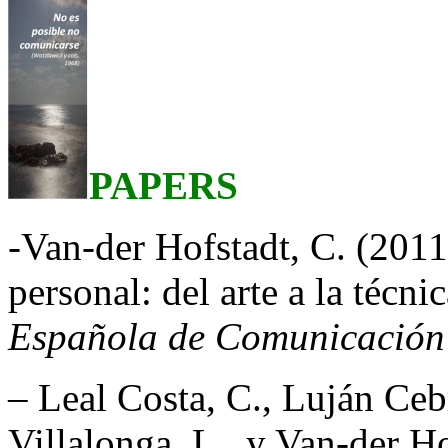
PAPERS
-Van-der Hofstadt, C. (201
personal: del arte a la técn
Española de Comunicación 
– Leal Costa, C., Luján Cebr
Villalonga, L., y Van-der H